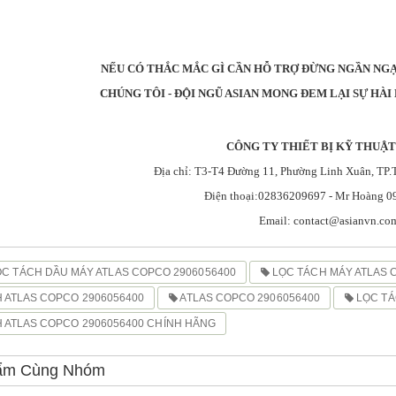
NẾU CÓ THẮC MẮC GÌ CẦN HỖ TRỢ ĐỪNG NGẦN NGẠI
CHÚNG TÔI - ĐỘI NGŨ ASIAN MONG ĐEM LẠI SỰ HÀ
CÔNG TY THIẾT BỊ KỸ THUẬT
Địa chỉ: T3-T4 Đường 11, Phường Linh Xuân, TP.
Điện thoại:
02836209697
- Mr Hoàng
0
Email:
contact@asianvn.co
ỌC TÁCH DẦU MÁY ATLAS COPCO 2906056400
LỌC TÁCH MÁY ATLAS 
 ATLAS COPCO 2906056400
ATLAS COPCO 2906056400
LỌC TÁ
 ATLAS COPCO 2906056400 CHÍNH HÃNG
ẩm Cùng Nhóm