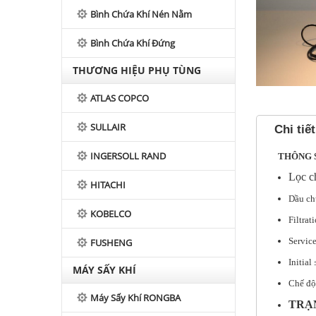
Bình Chứa Khí Nén Nằm
Bình Chứa Khí Đứng
THƯƠNG HIỆU PHỤ TÙNG
ATLAS COPCO
SULLAIR
Chi tiết
INGERSOLL RAND
THÔNG 
Lọc c
HITACHI
Dầu ch
KOBELCO
Filtrat
Servic
FUSHENG
Initia
MÁY SẤY KHÍ
Chế độ 
Máy Sấy Khí RONGBA
TRẠN