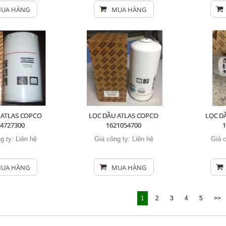
UA HÀNG
MUA HÀNG
 ATLAS COPCO
LỌC DẦU ATLAS COPCO
LỌC D
14727300
1621054700
g ty:
Liên hệ
Giá công ty:
Liên hệ
Giá 
UA HÀNG
MUA HÀNG
1
2
3
4
5
>>