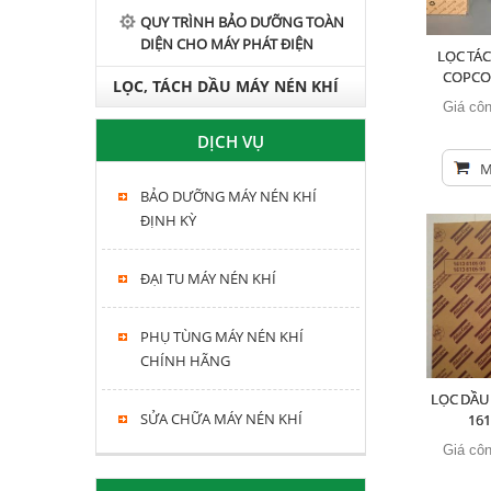
QUY TRÌNH BẢO DƯỠNG TOÀN
DIỆN CHO MÁY PHÁT ĐIỆN
LỌC TÁC
COPCO 
LỌC, TÁCH DẦU MÁY NÉN KHÍ
Giá côn
HITACHI, KOBELCO, FUSHENG,
DỊCH VỤ
SWAN
M
BẢO DƯỠNG MÁY NÉN KHÍ
ĐỊNH KỲ
ĐẠI TU MÁY NÉN KHÍ
PHỤ TÙNG MÁY NÉN KHÍ
CHÍNH HÃNG
LỌC DẦU
SỬA CHỮA MÁY NÉN KHÍ
16
Giá côn