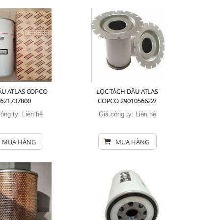
ẦU ATLAS COPCO
LỌC TÁCH DẦU ATLAS
1621737800
COPCO 2901056622/
3002600140
công ty:
Liên hệ
Giá công ty:
Liên hệ
MUA HÀNG
MUA HÀNG