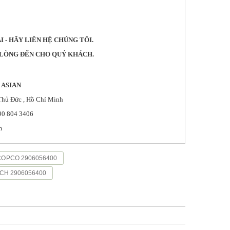
 - HÃY LIÊN HỆ CHÚNG TÔI.
I LÒNG ĐẾN CHO QUÝ KHÁCH.
 ASIAN
Thủ Đức , Hồ Chí Minh
90 804 3406
m
COPCO 2906056400
CH 2906056400