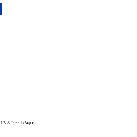
ừ HV & Lydall công ty.
7