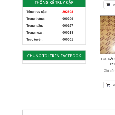
THỐNG KÊ TRUY CẬP
M
Tổng truy cập:
292508
Trong tháng:
000209
Trong tuần:
000167
Trong ngày:
000018
Trực tuyến:
000001
CHÚNG TÔI TRÊN FACEBOOK
LỌC DẦU
16
Giá côn
M