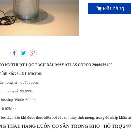
Đặt hàng
SỐ KỸ THUẬT LỌC TÁCH DẦU MÁY ATLAS COPCO 2906056400
hính xác: 0. 01 Micron.
ứa trong nén dưới 3ppm.
ion hiệu quả: 99,99%.
e khoảng 3500h-6000h.
l ≤ 0.02Mpa.
lọc tách dầu khí được thực hiện bởi các sợi thủy tinh mỏng, trong đó nhập khẩu t
G THÁI: HÀNG LUÔN CÓ SẴN TRONG KHO - HỖ TRỢ 24/