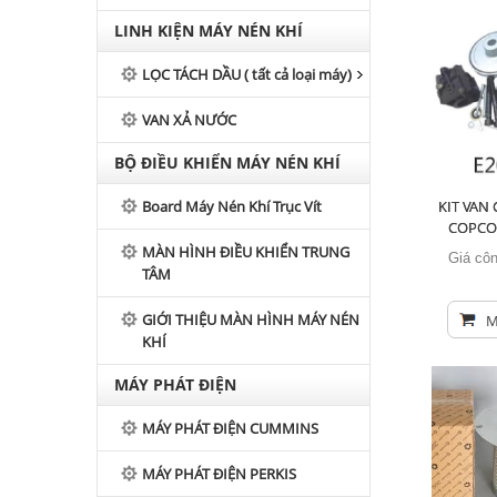
LINH KIỆN MÁY NÉN KHÍ
LỌC TÁCH DẦU ( tất cả loại máy)
VAN XẢ NƯỚC
BỘ ĐIỀU KHIỂN MÁY NÉN KHÍ
KIT VAN
Board Máy Nén Khí Trục Vít
COPCO 
MÀN HÌNH ĐIỀU KHIỂN TRUNG
Giá côn
TÂM
GIỚI THIỆU MÀN HÌNH MÁY NÉN
M
KHÍ
MÁY PHÁT ĐIỆN
MÁY PHÁT ĐIỆN CUMMINS
MÁY PHÁT ĐIỆN PERKIS