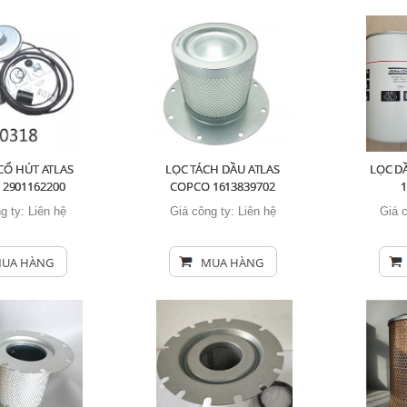
 CỔ HÚT ATLAS
LỌC TÁCH DẦU ATLAS
LỌC D
2901162200
COPCO ​​​​​​1613839702
g ty:
Liên hệ
Giá công ty:
Liên hệ
Giá 
UA HÀNG
MUA HÀNG