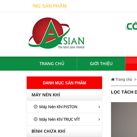
ẤT LƯỢNG SẢN PHẨM
TRANG CHỦ
GIỚI THIỆU
Trang chủ
DANH MỤC SẢN PHẨM
LỌC TÁCH D
MÁY NÉN KHÍ
Máy Nén Khí PISTON
Máy Nén Khí TRỤC VÍT
BÌNH CHỨA KHÍ