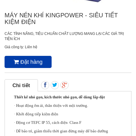
MÁY NÉN KHÍ KINGPOWER - SIÊU TIẾT
KIỆM ĐIỆN
CÁC TÍNH NĂNG, TIÊU CHUẨN CHẤT LƯỢNG MANG LẠI CÁC GIÁ TRỊ
TIỆN ÍCH
Giá công ty: Liên hệ
Đặt hàng
Chi tiết
Thiết kế nhỏ gọn, kích thước nhỏ gọn, dễ dàng lắp đặt
· Hoạt động êm ái, thân thiện với mội trường.
· Khởi động tiếp kiệm điện
· Động cơ TEFC IP 55, cách điện Class F
· Dễ bảo trì, giảm thiểu thời gian đừng máy để bảo dưỡng