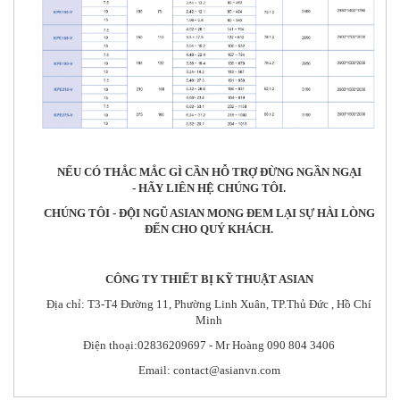
NẾU CÓ THẮC MẮC GÌ CẦN HỖ TRỢ ĐỪNG NGẦN NGẠI
- HÃY LIÊN HỆ CHÚNG TÔI.
CHÚNG TÔI - ĐỘI NGŨ ASIAN MONG ĐEM LẠI SỰ HÀI LÒNG
ĐẾN CHO QUÝ KHÁCH.
CÔNG TY THIẾT BỊ KỸ THUẬT ASIAN
Địa chỉ: T3-T4 Đường 11, Phường Linh Xuân, TP.Thủ Đức , Hồ Chí
Minh
Điện thoại:
02836209697
- Mr Hoàng
090 804 3406
Email:
contact@asianvn.com