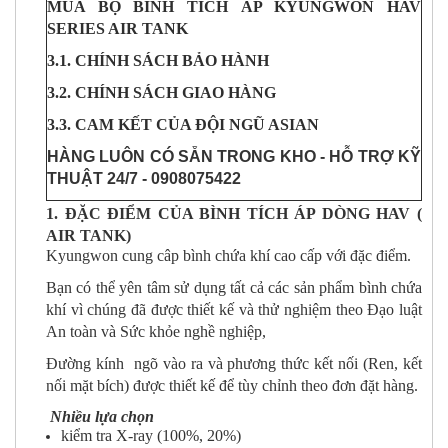
MUA BỘ BÌNH TÍCH ÁP KYUNGWON HAV
SERIES AIR TANK
3.1. CHÍNH SÁCH BẢO HÀNH
3.2. CHÍNH SÁCH GIAO HÀNG
3.3. CAM KẾT CỦA ĐỘI NGŨ ASIAN
HÀNG LUÔN CÓ SẴN TRONG KHO - HỖ TRỢ KỸ
THUẬT 24/7 - 0908075422
1. ĐẶC ĐIỂM CỦA BÌNH TÍCH ÁP DÒNG HAV (
AIR TANK)
Kyungwon cung câp bình chứa khí cao cấp với đặc điểm.
Bạn có thể yên tâm sử dụng tất cả các sản phẩm bình chứa
khí vì chúng đã được thiết kế và thử nghiệm theo Đạo luật
An toàn và Sức khỏe nghề nghiệp,
Đường kính ngõ vào ra và phương thức kết nối (Ren, kết
nối mặt bích) được thiết kế để tùy chỉnh theo đơn đặt hàng.
Nhiều lựa chọn
kiểm tra X-ray (100%, 20%)