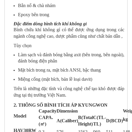
Bắn nổ & chà nhám
Epoxy bên trong
Đặc điểm dòng bình tích khí không gỉ
Bình chứa khí không gỉ có thể được ứng dụng trong các
ngành công nghệ cao, dược phẩm cũng như chất bán dẫn ,
Tùy chọn
Làm sạch và đánh bóng bằng axit (bên trong, bên ngoài),
đánh bóng điện phân
Mặt bích trong ra, mặt bích ANSI, bậc thang
Miệng cống (mặt bích, bản lề loại davit)
Trên là những đặc tính và công nghệ chế tạo khó được đáp
ứng tại thị trường Việt Nam.
2. THÔNG SỐ BÌNH TÍCH ÁP KYUNGWON
Capacity
Dimension
Wei
Model
CAPA.
B(Total
C(TL-
kg
A(Caliber)
D(BCD)
(㎥)
Height)
TL)
HAV30RW
0.3
576
1562
960
511
148