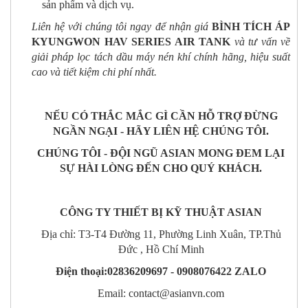
sản phẩm và dịch vụ.
Liên hệ với chúng tôi ngay để nhận giá
BÌNH TÍCH ÁP
KYUNGWON HAV SERIES AIR TANK
và tư vấn về
giải pháp lọc tách dầu máy nén khí chính hãng, hiệu suất
cao và tiết kiệm chi phí nhất.
NẾU CÓ THẮC MẮC GÌ CẦN HỖ TRỢ ĐỪNG
NGẦN NGẠI - HÃY LIÊN HỆ CHÚNG TÔI.
CHÚNG TÔI - ĐỘI NGŨ ASIAN MONG ĐEM LẠI
SỰ HÀI LÒNG ĐẾN CHO QUÝ KHÁCH.
CÔNG TY THIẾT BỊ KỸ THUẬT ASIAN
Địa chỉ: T3-T4 Đường 11, Phường Linh Xuân, TP.Thủ
Đức , Hồ Chí Minh
Điện thoại:
02836209697
- 0908076422 ZALO
Email:
contact@asianvn.com