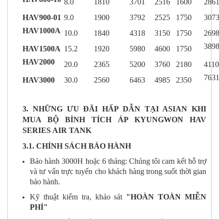
8.0
1810
3701
2516
1600
286
HAV900-01
9.0
1900
3792
2525
1750
307
HAV1000A
10.0
1840
4318
3150
1750
269
389
HAV1500A
15.2
1920
5980
4600
1750
HAV2000
20.0
2365
5200
3760
2180
4110
763
HAV3000
30.0
2560
6463
4985
2350
3. NHỮNG ƯU ĐÃI HẤP DẪN TẠI ASIAN KHI
MUA BỘ BÌNH TÍCH ÁP KYUNGWON HAV
SERIES AIR TANK
3.1. CHÍNH SÁCH BẢO HÀNH
Bảo hành 3000H hoặc 6 tháng: Chúng tôi cam kết hỗ trợ
và tư vấn trực tuyến cho khách hàng trong suốt thời gian
bảo hành.
Kỹ thuật kiểm tra, khảo sát
"HOÀN TOÀN MIỄN
PHÍ"