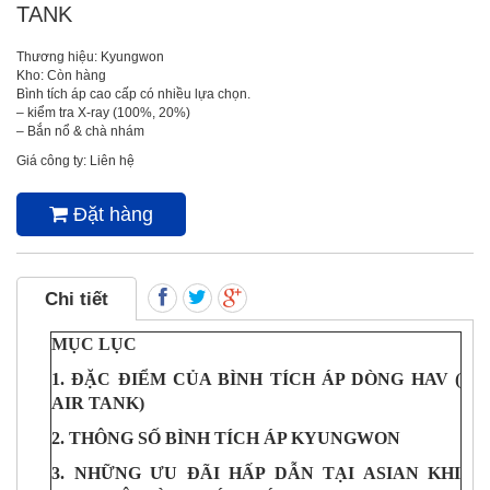
TANK
Thương hiệu: Kyungwon
Kho: Còn hàng
Bình tích áp cao cấp có nhiều lựa chọn.
– kiểm tra X-ray (100%, 20%)
– Bắn nổ & chà nhám
Giá công ty: Liên hệ
Đặt hàng
Chi tiết
MỤC LỤC
1. ĐẶC ĐIỂM CỦA BÌNH TÍCH ÁP DÒNG HAV (
AIR TANK)
2. THÔNG SỐ BÌNH TÍCH ÁP KYUNGWON
3. NHỮNG ƯU ĐÃI HẤP DẪN TẠI ASIAN KHI