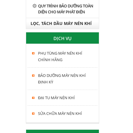
QUY TRÌNH BẢO DƯỠNG TOÀN
DIỆN CHO MÁY PHÁT ĐIỆN
LỌC, TÁCH DẦU MÁY NÉN KHÍ
HITACHI, KOBELCO, FUSHENG,
DỊCH VỤ
SWAN
PHỤ TÙNG MÁY NÉN KHÍ
CHÍNH HÃNG
BẢO DƯỠNG MÁY NÉN KHÍ
ĐỊNH KỲ
ĐẠI TU MÁY NÉN KHÍ
SỬA CHỮA MÁY NÉN KHÍ