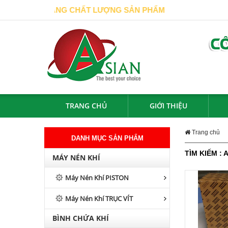
HÀNG BẰNG CHẤT LƯỢNG SẢN PHẨM
TRANG CHỦ
GIỚI THIỆU
Trang chủ
DANH MỤC SẢN PHẨM
TÌM KIẾM :
MÁY NÉN KHÍ
Máy Nén Khí PISTON
Máy Nén Khí TRỤC VÍT
BÌNH CHỨA KHÍ