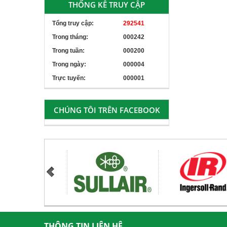
THỐNG KÊ TRUY CẬP
Tổng truy cập:
292541
Trong tháng:
000242
Trong tuần:
000200
Trong ngày:
000004
Trực tuyến:
000001
CHÚNG TÔI TRÊN FACEBOOK
THÔNG TIN LIÊN HỆ